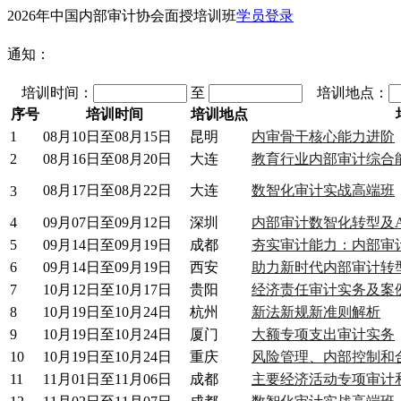
2026年中国内部审计协会面授培训班
学员登录
通知：
培训时间：
至
培训地点：
序号
培训时间
培训地点
1
08月10日至08月15日
昆明
内审骨干核心能力进阶
2
08月16日至08月20日
大连
教育行业内部审计综合
08月17日至08月22日
大连
数智化审计实战高端班
3
4
09月07日至09月12日
深圳
内部审计数智化转型及A
5
09月14日至09月19日
成都
夯实审计能力：内部审
6
09月14日至09月19日
西安
助力新时代内部审计转
7
10月12日至10月17日
贵阳
经济责任审计实务及案
8
10月19日至10月24日
杭州
新法新规新准则解析
9
10月19日至10月24日
厦门
大额专项支出审计实务
10
10月19日至10月24日
重庆
风险管理、内部控制和
11
11月01日至11月06日
成都
主要经济活动专项审计