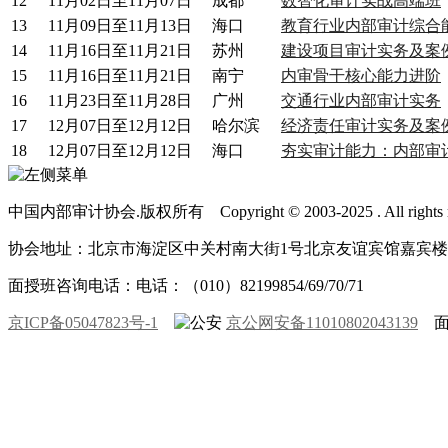
12
11月02日至11月07日
成都
数智化审计实战高端班
13
11月09日至11月13日
海口
教育行业内部审计综合
14
11月16日至11月21日
苏州
建设项目审计实务及案
15
11月16日至11月21日
南宁
内审骨干核心能力进阶
16
11月23日至11月28日
广州
交通行业内部审计实务
17
12月07日至12月12日
哈尔滨
经济责任审计实务及案
18
12月07日至12月12日
海口
夯实审计能力：内部审
中国内部审计协会.版权所有 Copyright © 2003-2025 . All rights r
协会地址：北京市海淀区中关村南大街1号北京友谊宾馆嘉宾楼一层
面授班咨询电话：电话：（010）82199854/69/70/71
京ICP备05047823号-1
京公网安备11010802043139
面授