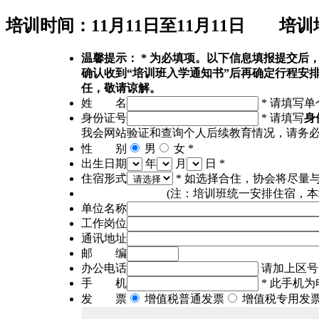
培训时间：
11月11日至11月11日
培训地
温馨提示：
*
为必填项。以下信息填报提交后，
确认收到“培训班入学通知书”后再确定行程安
任，敬请谅解。
姓 名
*
请填写单
身份证号
*
请填写
身
我会网站验证和查询个人后续教育情况，请务
性 别
男
女
*
出生日期
年
月
日
*
住宿形式
*
如选择合住，协会将尽量
(注：培训班统一安排住宿，
单位名称
工作岗位
通讯地址
邮 编
办公电话
请加上区号，格
手 机
*
此手机为
发 票
增值税普通发票
增值税专用发